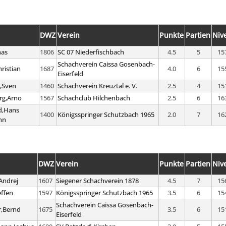
DWZ
Verein
Punkte
Partien
Niv
nas
1806
SC 07 Niederfischbach
4.5
5
15
Schachverein Caissa Gosenbach-
hristian
1687
4.0
6
15
Eiserfeld
r,Sven
1460
Schachverein Kreuztal e. V.
2.5
4
15
rg,Arno
1567
Schachclub Hilchenbach
2.5
6
16
d,Hans
1400
Königsspringer Schutzbach 1965
2.0
7
16
nn
DWZ
Verein
Punkte
Partien
Niv
Andrej
1607
Siegener Schachverein 1878
4.5
7
15
effen
1597
Königsspringer Schutzbach 1965
3.5
6
15
Schachverein Caissa Gosenbach-
,Bernd
1675
3.5
6
15
Eiserfeld