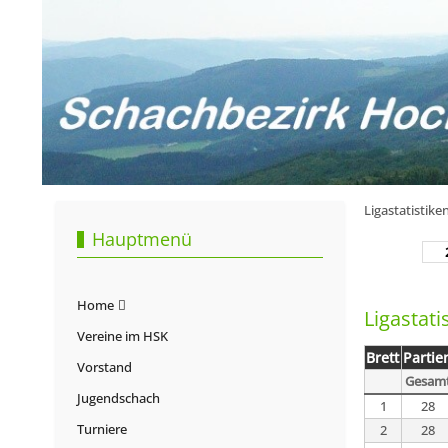
Ligastatistike
Hauptmenü
Home
Ligastatis
Vereine im HSK
Brett
Partie
Vorstand
Gesam
Jugendschach
1
28
Turniere
2
28