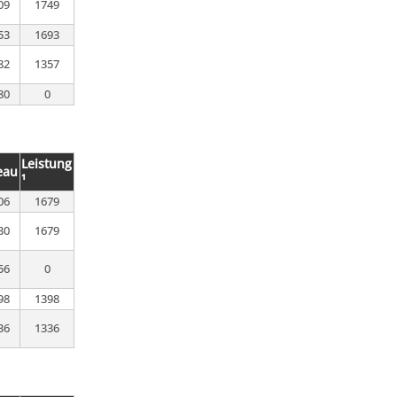
09
1749
53
1693
82
1357
80
0
Leistung
eau
¹
06
1679
30
1679
56
0
98
1398
36
1336