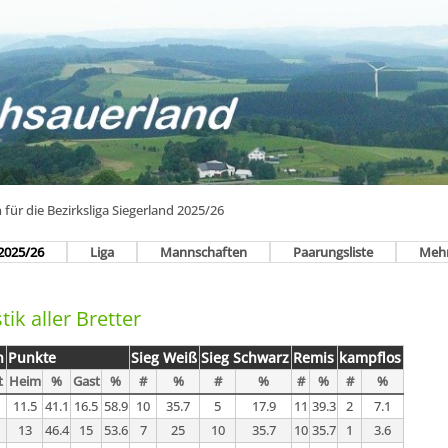
n für die Bezirksliga Siegerland 2025/26
2025/26
Liga
Mannschaften
Paarungsliste
Meh
tik aller Bretter
n
Punkte
Sieg Weiß
Sieg Schwarz
Remis
kampflos
t
Heim
%
Gast
%
#
%
#
%
#
%
#
%
11.5
41.1
16.5
58.9
10
35.7
5
17.9
11
39.3
2
7.1
13
46.4
15
53.6
7
25
10
35.7
10
35.7
1
3.6