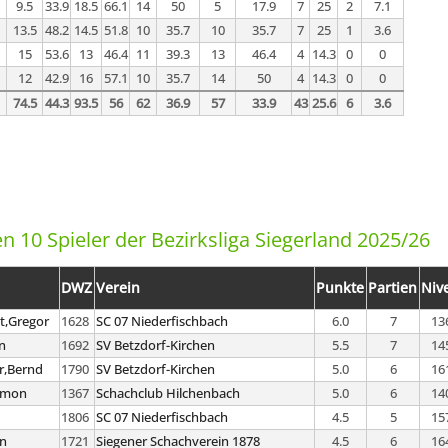
9.5
33.9
18.5
66.1
14
50
5
17.9
7
25
2
7.1
13.5
48.2
14.5
51.8
10
35.7
10
35.7
7
25
1
3.6
15
53.6
13
46.4
11
39.3
13
46.4
4
14.3
0
0
12
42.9
16
57.1
10
35.7
14
50
4
14.3
0
0
74.5
44.3
93.5
56
62
36.9
57
33.9
43
25.6
6
3.6
n 10 Spieler der Bezirksliga Siegerland 2025/26
DWZ
Verein
Punkte
Partien
Niv
t,Gregor
1628
SC 07 Niederfischbach
6.0
7
13
n
1692
SV Betzdorf-Kirchen
5.5
7
14
r,Bernd
1790
SV Betzdorf-Kirchen
5.0
6
16
imon
1367
Schachclub Hilchenbach
5.0
6
14
1806
SC 07 Niederfischbach
4.5
5
15
en
1721
Siegener Schachverein 1878
4.5
6
16