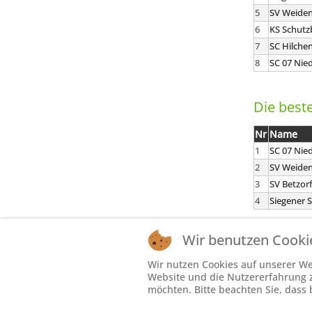
5
SV Weiden
6
KS Schutz
7
SC Hilche
8
SC 07 Nie
Die best
Nr
Name
1
SC 07 Nie
2
SV Weiden
3
SV Betzorf
4
Siegener 
Wir benutzen Cooki
Wir nutzen Cookies auf unserer Web
Website und die Nutzererfahrung zu
möchten. Bitte beachten Sie, dass 
Die hier darge
swf.de