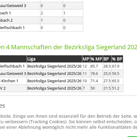
au/Geisweid 3
0
0
bach 1
2
1
nbach 2
1
0
derfischbach 1
0
0
en 4 Mannschaften der Bezirksliga Siegerland 20
Liga
MP
% MP
BP
% BP
derfischbach 1
Bezirksliga Siegerland 2025/26
12
85.7
28.5
67.9
au/Geisweid 3
Bezirksliga Siegerland 2025/26
11
78.6
25.0
59.5
-Kirchen 1
Bezirksliga Siegerland 2025/26
10
71.4
27.5
65.5
SV 2
Bezirksliga Siegerland 2025/26
7
50
21.5
51.2
es
Powered by
ChessLeagueManager
site. Einige von ihnen sind essenziell für den Betrieb der Seite,
 verbessern (Tracking Cookies). Sie können selbst entscheiden, o
bei einer Ablehnung womöglich nicht mehr alle Funktionalitäten d
stellten Ligen werden extern angezeigt und befinden sich im Original auf
htt