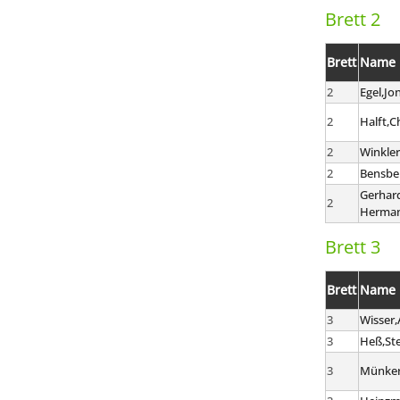
Brett 2
Brett
Name
2
Egel,Jo
2
Halft,C
2
Winkle
2
Bensbe
Gerhar
2
Herma
Brett 3
Brett
Name
3
Wisser,
3
Heß,St
3
Münker