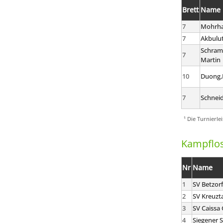
Brett
Name
7
Mohrha
7
Akbulut
Schram
7
Martin
10
Duong,
7
Schneid
¹ Die Turnierle
Kampflos
Nr
Name
1
SV Betzorf
2
SV Kreuzta
3
SV Caissa
4
Siegener 