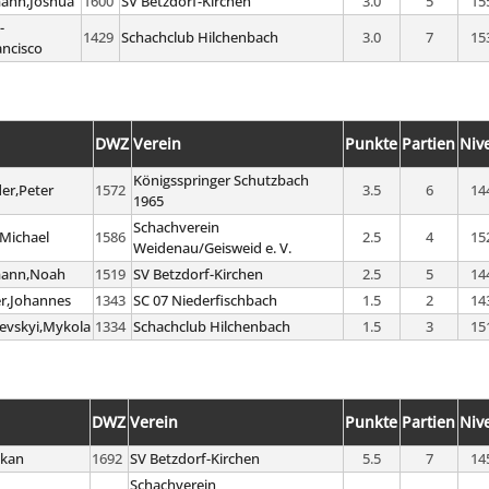
ann,Joshua
1600
SV Betzdorf-Kirchen
3.0
5
15
-
1429
Schachclub Hilchenbach
3.0
7
15
ancisco
DWZ
Verein
Punkte
Partien
Niv
Königsspringer Schutzbach
er,Peter
1572
3.5
6
14
1965
Schachverein
,Michael
1586
2.5
4
15
Weidenau/Geisweid e. V.
mann,Noah
1519
SV Betzdorf-Kirchen
2.5
5
14
er,Johannes
1343
SC 07 Niederfischbach
1.5
2
14
evskyi,Mykola
1334
Schachclub Hilchenbach
1.5
3
15
DWZ
Verein
Punkte
Partien
Niv
akan
1692
SV Betzdorf-Kirchen
5.5
7
14
Schachverein