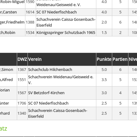
,Robin-Miguel
1590
4.0
5
15
Weidenau/Geisweid e. V.
r,Carsten
1614
SC 07 Niederfischbach
4.0
5
14
Schachverein Caissa Gosenbach-
ger,Friedhelm
1388
2.0
6
14
Eiserfeld
ch,Robin
1534
Königsspringer Schutzbach 1965
1.5
2
10
DWZ
Verein
Punkte
Partien
Niv
,Simon
1367
Schachclub Hilchenbach
5.0
6
14
Schachverein Weidenau/Geisweid e.
,Alfred
1551
3.5
5
15
V.
lorian
1567
SV Betzdorf-Kirchen
3.0
4
14
ünter
1706
SC 07 Niederfischbach
2.5
5
13
Schachverein Caissa Gosenbach-
erhard
1340
2.5
5
13
Eiserfeld
atz