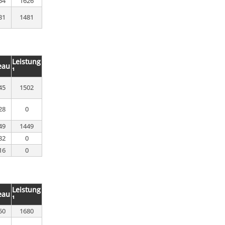
54
1626
31
1481
Leistung
eau
¹
45
1502
28
0
49
1449
32
0
16
0
Leistung
eau
¹
50
1680