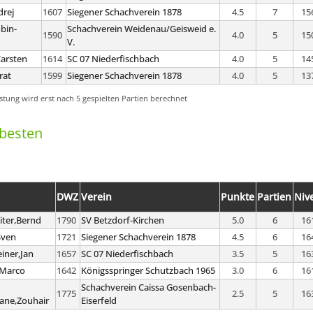
drej
1607
Siegener Schachverein 1878
4.5
7
15
obin-
Schachverein Weidenau/Geisweid e.
1590
4.0
5
15
V.
Carsten
1614
SC 07 Niederfischbach
4.0
5
14
rat
1599
Siegener Schachverein 1878
4.0
5
13
istung wird erst nach 5 gespielten Partien berechnet
tbesten
DWZ
Verein
Punkte
Partien
Niv
iter,Bernd
1790
SV Betzdorf-Kirchen
5.0
6
16
Sven
1721
Siegener Schachverein 1878
4.5
6
16
iner,Jan
1657
SC 07 Niederfischbach
3.5
5
16
,Marco
1642
Königsspringer Schutzbach 1965
3.0
6
16
Schachverein Caissa Gosenbach-
1775
2.5
5
16
ne,Zouhair
Eiserfeld