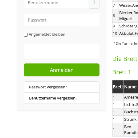
7
Wisser,An
Blecker,R
8
Passwort
Miguel
9
Schröter,
Passwort anzeigen
10
Akbulut,Fi
Angemeldet bleiben
¹ Die Turnierle
Web-Authentifizierung
Die Bret
Anmelden
Brett 1
Brett
Name
Passwort vergessen?
1
Amesre
Benutzername vergessen?
1
Lichte,
1
Buchste
1
Strunk
Ben
1
Romdha