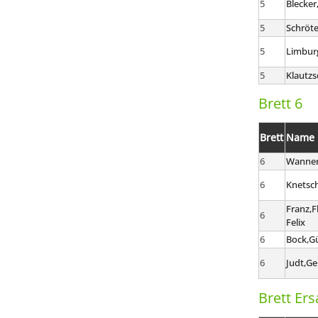
5
Blecker
5
Schröte
5
Limbur
5
Klautzs
Brett 6
Brett
Name
6
Wanner
6
Knetsch
Franz,F
6
Felix
6
Bock,G
6
Judt,G
Brett Ers