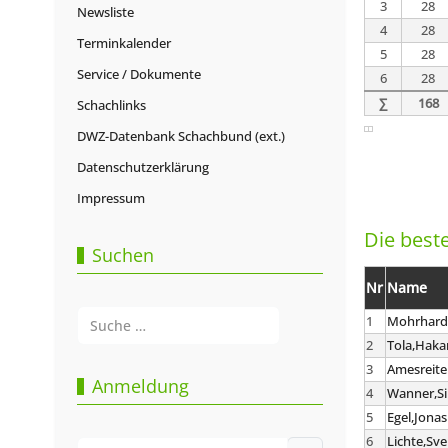
3
28
Newsliste
4
28
Terminkalender
5
28
Service / Dokumente
6
28
∑
168
Schachlinks
DWZ-Datenbank Schachbund (ext.)
Datenschutzerklärung
Impressum
Die beste
Suchen
Nr
Name
Suchen
1
Mohrhard
2
Tola,Haka
Type 2 or more characters for results.
3
Amesreite
Anmeldung
4
Wanner,S
5
Egel,Jonas
6
Lichte,Sv
Benutzername