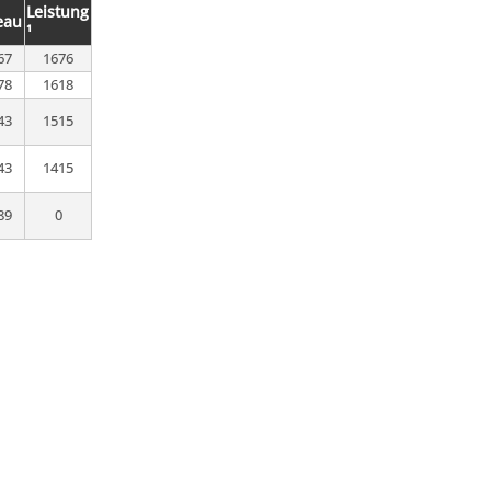
Leistung
eau
¹
67
1676
78
1618
43
1515
43
1415
89
0