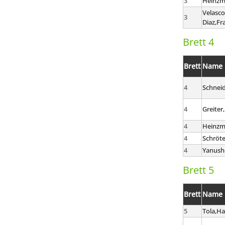
3
Heinzm
Velasco
3
Diaz,Fr
Brett 4
Brett
Name
4
Schneid
4
Greiter
4
Heinz
4
Schröt
4
Yanush
Brett 5
Brett
Name
5
Tola,H