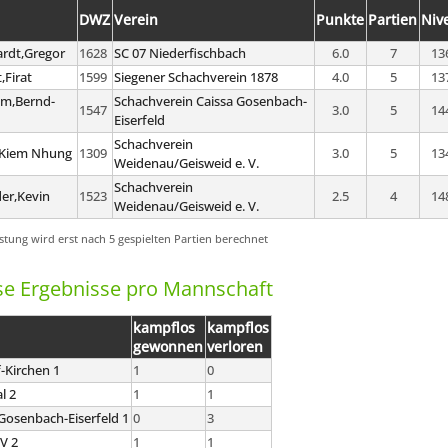
DWZ
Verein
Punkte
Partien
Niv
rdt,Gregor
1628
SC 07 Niederfischbach
6.0
7
13
,Firat
1599
Siegener Schachverein 1878
4.0
5
13
m,Bernd-
Schachverein Caissa Gosenbach-
1547
3.0
5
14
Eiserfeld
Schachverein
Kiem Nhung
1309
3.0
5
13
Weidenau/Geisweid e. V.
Schachverein
er,Kevin
1523
2.5
4
14
Weidenau/Geisweid e. V.
istung wird erst nach 5 gespielten Partien berechnet
e Ergebnisse pro Mannschaft
kampflos
kampflos
gewonnen
verloren
-Kirchen 1
1
0
l 2
1
1
 Gosenbach-Eiserfeld 1
0
3
SV 2
1
1