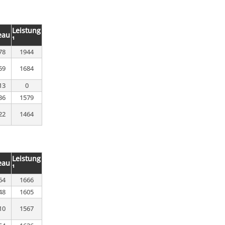
Leistung
eau
¹
78
1944
59
1684
13
0
36
1579
22
1464
Leistung
eau
¹
64
1666
48
1605
10
1567