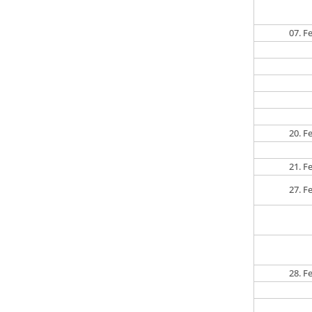
07. F
20. F
21. F
27. F
28. F