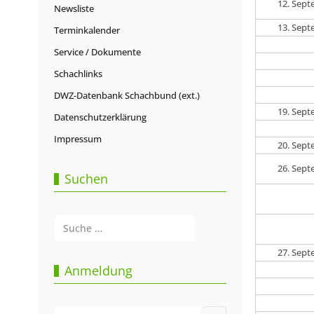
12. Sep
Newsliste
13. Sep
Terminkalender
Service / Dokumente
Schachlinks
DWZ-Datenbank Schachbund (ext.)
19. Sep
Datenschutzerklärung
Impressum
20. Sep
26. Sep
Suchen
Suchen
Type 2 or more characters for results.
27. Sep
Anmeldung
Benutzername