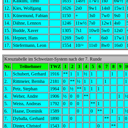
11.
Kalkuhl, Timo
1635
14s½
17w1
1s0
6w½
12.
Kies, Wolfgang
1626
2s0
9w1
14s0
15w1
13.
Künemund, Fabian
1150
+
3s0
7w0
9s0
14.
Dähne, Lennox
1246
11w½
7s0
12w1
4s0
15.
Budde, Xaver
1305
7s1
10w0
5w0
12s0
16.
Hepner, Hans
1269
5w0
+
6s0
17w1
17.
Stiefermann, Leon
1554
10/=
11s0
8w0
16s0
Kreuztabelle im Schweizer-System nach der 7. Runde
Nr.
Teilnehmer
TWZ
1
2
3
4
5
6
7
8
9
1
1.
Schubert, Gerhard
1916
**
1
1
½
1
1
1
2.
Rittmeier, Bernha
2181
0
**
½
1
1
1
1
3.
Petz, Stephan
1964
0
½
**
1
1
1
4.
Weber, Andre
1906
½
0
0
**
1
5.
Weiss, Andreas
1792
0
0
0
**
1
6.
Haase, Dominik
1589
0
0
**
1
7.
Dyballa, Gerhard
1890
0
**
1
0
8.
Dinter, Christof
1543
0
0
**