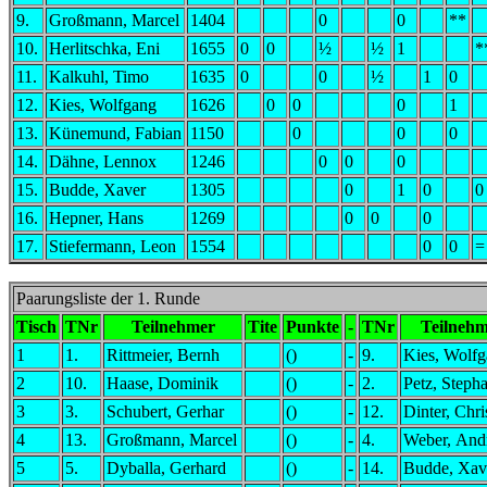
9.
Großmann, Marcel
1404
0
0
**
10.
Herlitschka, Eni
1655
0
0
½
½
1
*
11.
Kalkuhl, Timo
1635
0
0
½
1
0
12.
Kies, Wolfgang
1626
0
0
0
1
13.
Künemund, Fabian
1150
0
0
0
14.
Dähne, Lennox
1246
0
0
0
15.
Budde, Xaver
1305
0
1
0
0
16.
Hepner, Hans
1269
0
0
0
17.
Stiefermann, Leon
1554
0
0
=
Paarungsliste der 1. Runde
Tisch
TNr
Teilnehmer
Tite
Punkte
-
TNr
Teilneh
1
1.
Rittmeier, Bernh
()
-
9.
Kies, Wolf
2
10.
Haase, Dominik
()
-
2.
Petz, Steph
3
3.
Schubert, Gerhar
()
-
12.
Dinter, Chri
4
13.
Großmann, Marcel
()
-
4.
Weber, And
5
5.
Dyballa, Gerhard
()
-
14.
Budde, Xav