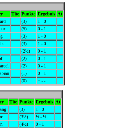
er
Tite
Punkte
Ergebnis
At
ard
(3)
1 - 0
har
(5)
0 - 1
ng
(3)
1 - 0
ik
(3)
1 - 0
(2½)
0 - 1
of
(2)
0 - 1
rcel
(2)
0 - 1
abian
(1)
0 - 1
(0)
+ - -
er
Tite
Punkte
Ergebnis
At
gang
(3)
1 - 0
re
(3½)
½ - ½
an
(4½)
0 - 1