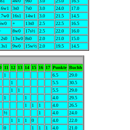
8s1
4w0
9s0
3.0
25.0
16.5
16w1
3s0
7s0
3.0
24.0
17.0
17w0
16s1
14w1
3.0
21.5
14.5
5w0
+
13s0
2.5
22.5
16.5
+
8w0
17s½
2.5
22.0
16.0
12s0
13w0
8s0
2.0
21.0
15.0
13s1
9w0
15w½
2.0
19.5
14.5
0
11
12
13
14
15
16
17
Punkte
Buchh
1
6.5
29.0
1
5.5
30.5
1
1
5.5
29.0
½
1
1
4.0
29.5
1
1
1
4.0
26.5
½
½
1
4.0
24.0
1
1
1
0
4.0
22.0
0
1
1
1
4.0
21.0