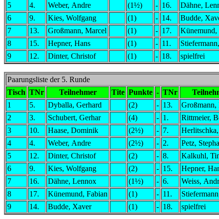
5
4.
Weber, Andre
(1½)
-
16.
Dähne, Len
6
9.
Kies, Wolfgang
(1)
-
14.
Budde, Xav
7
13.
Großmann, Marcel
(1)
-
17.
Künemund, 
8
15.
Hepner, Hans
(1)
-
11.
Stiefermann
9
12.
Dinter, Christof
(1)
-
18.
spielfrei
Paarungsliste der 5. Runde
Tisch
TNr
Teilnehmer
Tite
Punkte
-
TNr
Teilneh
1
5.
Dyballa, Gerhard
(2)
-
13.
Großmann, 
2
3.
Schubert, Gerhar
(4)
-
1.
Rittmeier, 
3
10.
Haase, Dominik
(2½)
-
7.
Herlitschka,
4
4.
Weber, Andre
(2½)
-
2.
Petz, Steph
5
12.
Dinter, Christof
(2)
-
8.
Kalkuhl, T
6
9.
Kies, Wolfgang
(2)
-
15.
Hepner, Ha
7
16.
Dähne, Lennox
(1½)
-
6.
Weiss, Andr
8
17.
Künemund, Fabian
(1)
-
11.
Stiefermann
9
14.
Budde, Xaver
(1)
-
18.
spielfrei