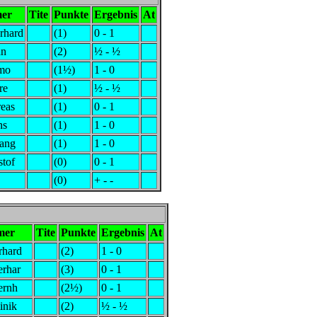
mer
Tite
Punkte
Ergebnis
At
rhard
(1)
0 - 1
an
(2)
½ - ½
imo
(1½)
1 - 0
re
(1)
½ - ½
eas
(1)
0 - 1
ns
(1)
1 - 0
gang
(1)
1 - 0
stof
(0)
0 - 1
(0)
+ - -
mer
Tite
Punkte
Ergebnis
At
rhard
(2)
1 - 0
erhar
(3)
0 - 1
ernh
(2½)
0 - 1
inik
(2)
½ - ½