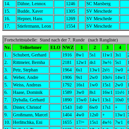
14.
Dähne, Lennox
1246
SC Marsberg
15.
Budde, Xaver
1305
SV Meschede
16.
Hepner, Hans
1269
SV Meschede
17.
Stiefermann, Leon
1554
SV Meschede
Fortschrittstabelle: Stand nach der 7. Runde (nach Rangliste)
Nr.
Teilnehmer
ELO
NWZ
1
2
3
4
1.
Schubert, Gerhard
1916
8w1
5s1
11w1
3s1
2.
Rittmeier, Bernha
2181
12w1
4s1
3w½
5s1
3.
Petz, Stephan
1964
6s1
13w1
2s½
1w0
4.
Weber, Andre
1906
9s1
2w0
10s½
14w1
5.
Weiss, Andreas
1792
16s1
1w0
15s1
2w0
6.
Haase, Dominik
1589
3w0
8s1
16w1
11s½
7.
Dyballa, Gerhard
1890
15w0
14w1
13s1
10s0
8.
Dinter, Christof
1543
1s0
6w0
17s1
+
9.
Großmann, Marcel
1404
4w0
12s0
+
13w1
10.
Herlitschka, Eni
1655
17/=
15s1
4w½
7w1