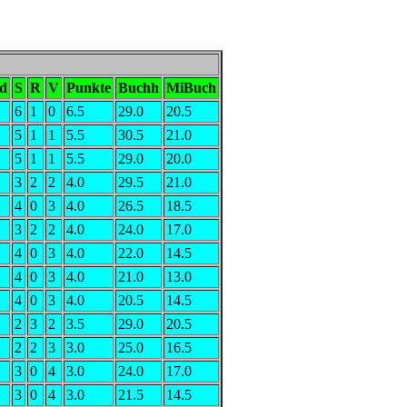
d
S
R
V
Punkte
Buchh
MiBuch
6
1
0
6.5
29.0
20.5
5
1
1
5.5
30.5
21.0
5
1
1
5.5
29.0
20.0
3
2
2
4.0
29.5
21.0
4
0
3
4.0
26.5
18.5
3
2
2
4.0
24.0
17.0
4
0
3
4.0
22.0
14.5
4
0
3
4.0
21.0
13.0
4
0
3
4.0
20.5
14.5
2
3
2
3.5
29.0
20.5
2
2
3
3.0
25.0
16.5
3
0
4
3.0
24.0
17.0
3
0
4
3.0
21.5
14.5