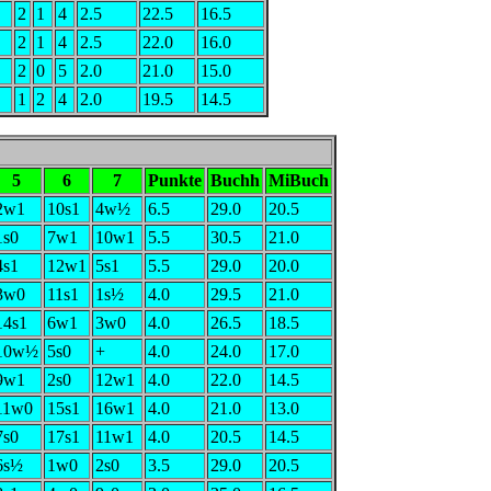
2
1
4
2.5
22.5
16.5
2
1
4
2.5
22.0
16.0
2
0
5
2.0
21.0
15.0
1
2
4
2.0
19.5
14.5
5
6
7
Punkte
Buchh
MiBuch
2w1
10s1
4w½
6.5
29.0
20.5
1s0
7w1
10w1
5.5
30.5
21.0
4s1
12w1
5s1
5.5
29.0
20.0
3w0
11s1
1s½
4.0
29.5
21.0
14s1
6w1
3w0
4.0
26.5
18.5
10w½
5s0
+
4.0
24.0
17.0
9w1
2s0
12w1
4.0
22.0
14.5
11w0
15s1
16w1
4.0
21.0
13.0
7s0
17s1
11w1
4.0
20.5
14.5
6s½
1w0
2s0
3.5
29.0
20.5