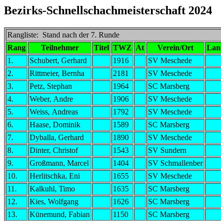
Bezirks-Schnellschachmeisterschaft 2024
Rangliste: Stand nach der 7. Runde
Rang
Teilnehmer
Titel
TWZ
At
Verein/Ort
Lan
1.
Schubert, Gerhard
1916
SV Meschede
2.
Rittmeier, Bernha
2181
SV Meschede
3.
Petz, Stephan
1964
SC Marsberg
4.
Weber, Andre
1906
SV Meschede
5.
Weiss, Andreas
1792
SV Meschede
6.
Haase, Dominik
1589
SC Marsberg
7.
Dyballa, Gerhard
1890
SV Meschede
8.
Dinter, Christof
1543
SV Sundern
9.
Großmann, Marcel
1404
SV Schmallenber
10.
Herlitschka, Eni
1655
SV Meschede
11.
Kalkuhl, Timo
1635
SC Marsberg
12.
Kies, Wolfgang
1626
SC Marsberg
13.
Künemund, Fabian
1150
SC Marsberg