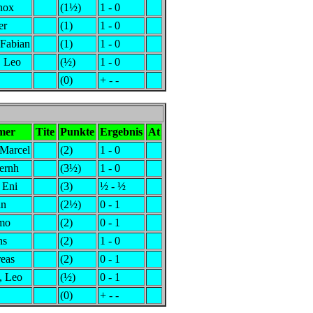
nox
(1½)
1 - 0
er
(1)
1 - 0
Fabian
(1)
1 - 0
, Leo
(½)
1 - 0
(0)
+ - -
mer
Tite
Punkte
Ergebnis
At
Marcel
(2)
1 - 0
Bernh
(3½)
1 - 0
 Eni
(3)
½ - ½
an
(2½)
0 - 1
imo
(2)
0 - 1
ns
(2)
1 - 0
eas
(2)
0 - 1
, Leo
(½)
0 - 1
(0)
+ - -