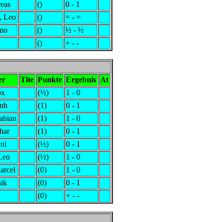
eas
()
0 - 1
, Leo
()
= - =
imo
()
½ - ½
()
+ - -
er
Tite
Punkte
Ergebnis
At
ox
(½)
1 - 0
rnh
(1)
0 - 1
abian
(1)
1 - 0
har
(1)
0 - 1
Eni
(½)
0 - 1
Leo
(½)
1 - 0
arcel
(0)
1 - 0
ik
(0)
0 - 1
(0)
+ - -