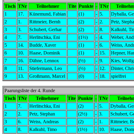
Tisch
TNr
Teilnehmer
Tite
Punkte
-
TNr
Teilneh
1
17.
Künemund, Fabian
(1)
-
5.
Dyballa, Ge
2
1.
Rittmeier, Bernh
(2)
-
2.
Petz, Steph
3
3.
Schubert, Gerhar
(2)
-
8.
Kalkuhl, T
4
7.
Herlitschka, Eni
(1½)
-
4.
Weber, And
5
14.
Budde, Xaver
(1)
-
6.
Weiss, Andr
6
10.
Haase, Dominik
(1)
-
15.
Hepner, Ha
7
16.
Dähne, Lennox
(½)
-
9.
Kies, Wolf
8
11.
Stiefermann, Leo
(½)
-
12.
Dinter, Chri
9
13.
Großmann, Marcel
(0)
-
18.
spielfrei
Paarungsliste der 4. Runde
Tisch
TNr
Teilnehmer
Tite
Punkte
-
TNr
Teilneh
1
7.
Herlitschka, Eni
(2)
-
5.
Dyballa, Ge
2
2.
Petz, Stephan
(2½)
-
3.
Schubert, G
3
6.
Weiss, Andreas
(2)
-
1.
Rittmeier, B
4
8.
Kalkuhl, Timo
(1½)
-
10.
Haase, Dom