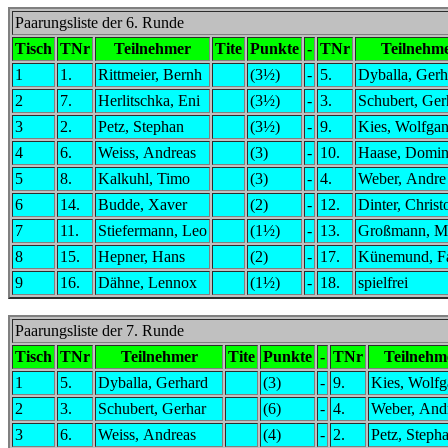
Paarungsliste der 6. Runde
Tisch
TNr
Teilnehmer
Tite
Punkte
-
TNr
Teilnehm
1
1.
Rittmeier, Bernh
(3½)
-
5.
Dyballa, Gerh
2
7.
Herlitschka, Eni
(3½)
-
3.
Schubert, Ger
3
2.
Petz, Stephan
(3½)
-
9.
Kies, Wolfga
4
6.
Weiss, Andreas
(3)
-
10.
Haase, Domin
5
8.
Kalkuhl, Timo
(3)
-
4.
Weber, Andre
6
14.
Budde, Xaver
(2)
-
12.
Dinter, Christ
7
11.
Stiefermann, Leo
(1½)
-
13.
Großmann, Ma
8
15.
Hepner, Hans
(2)
-
17.
Künemund, F
9
16.
Dähne, Lennox
(1½)
-
18.
spielfrei
Paarungsliste der 7. Runde
Tisch
TNr
Teilnehmer
Tite
Punkte
-
TNr
Teilnehm
1
5.
Dyballa, Gerhard
(3)
-
9.
Kies, Wolf
2
3.
Schubert, Gerhar
(6)
-
4.
Weber, And
3
6.
Weiss, Andreas
(4)
-
2.
Petz, Steph