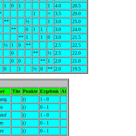
1
0
1
1
4.0
20.5
*
1
=
3.5
29.0
**
½
1
3.0
25.0
**
0
1
1
3.0
24.0
**
1
1
0
3.0
21.5
½
1
0
**
2.5
22.5
0
**
½
2.5
22.0
0
0
**
1
2.0
21.0
0
1
½
0
**
2.0
19.5
mer
Tite
Punkte
Ergebnis
At
gang
()
1 - 0
an
()
0 - 1
stof
()
1 - 0
re
()
0 - 1
er
()
0 - 1