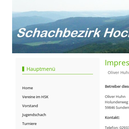
Impre
Hauptmenü
Oliver Huh
Betreiber die
Home
Oliver Huhn
Vereine im HSK
Holunderweg 
Vorstand
59846 Sunder
Jugendschach
Kontakt:
Turniere
Telefon: 0293