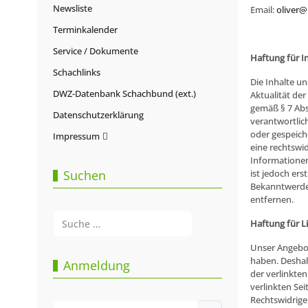
Newsliste
Email:
oliver
Terminkalender
Service / Dokumente
Haftung für I
Schachlinks
Die Inhalte un
DWZ-Datenbank Schachbund (ext.)
Aktualität de
gemäß § 7 Abs
Datenschutzerklärung
verantwortlich
oder gespeich
Impressum
eine rechtswi
Informationen
Suchen
ist jedoch er
Bekanntwerde
entfernen.
Suchen
Haftung für L
Type 2 or more characters for results.
Unser Angebot 
haben. Deshal
Anmeldung
der verlinkten
verlinkten Se
Rechtswidrige
Benutzername