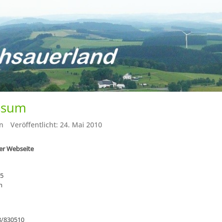
ssum
n
Veröffentlicht: 24. Mai 2010
ser Webseite
5
n
3/830510