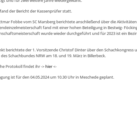
igt und für zwei weitere Jahre wiedergewählt.
fand der Bericht der Kassenprüfer statt.
tmar Fobbe vom SC Marsberg berichtete anschließend über die Aktivitäten
gendeinzelmeisterschaft fand mit einer hohen Beteiligung in Bestwig- Föckin
schaftsmeisterschaft wurde wieder durchgeführt und für 2023 ist ein Bezi
nkt berichtete der 1. Vorsitzende Christof Dinter über den Schachkongress 
 des Schachbundes NRW am 18. und 19. März in Billerbeck.
he Protokoll findet ihr ->
hier
<-
agung ist für den 04.05.2024 um 10.30 Uhr in Meschede geplant.