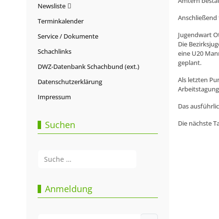
Ämtern bestät
Newsliste
Anschließend 
Terminkalender
Jugendwart Ot
Service / Dokumente
Die Bezirksju
Schachlinks
eine U20 Mann
geplant.
DWZ-Datenbank Schachbund (ext.)
Als letzten Pu
Datenschutzerklärung
Arbeitstagung
Impressum
Das ausführlic
Suchen
Die nächste T
Suchen
Type 2 or more characters for results.
Anmeldung
Benutzername