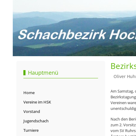
Bezirk
Hauptmenü
Oliver Huh
Am Samstag, d
Home
Bezirkstagung
Vereine im HSK
Vereinen ware
unentschuldig
Vorstand
Nach den Beri
Jugendschach
zum 2. Vorsitz
Turniere
vom SV Ruhrsp