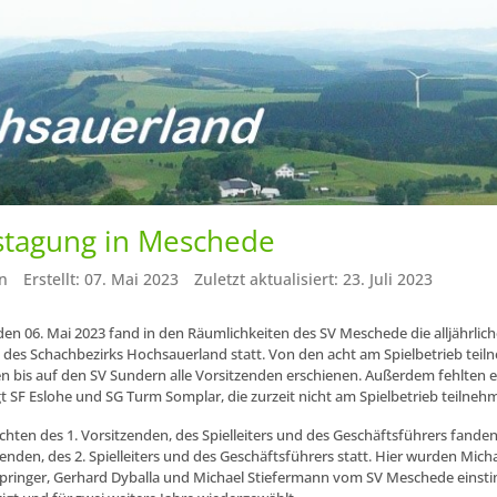
stagung in Meschede
n
Erstellt: 07. Mai 2023
Zuletzt aktualisiert: 23. Juli 2023
en 06. Mai 2023 fand in den Räumlichkeiten des SV Meschede die alljährlich
 des Schachbezirks Hochsauerland statt. Von den acht am Spielbetrieb te
n bis auf den SV Sundern alle Vorsitzenden erschienen. Außerdem fehlten e
t SF Eslohe und SG Turm Somplar, die zurzeit nicht am Spielbetrieb teilneh
chten des 1. Vorsitzenden, des Spielleiters und des Geschäftsführers fande
enden, des 2. Spielleiters und des Geschäftsführers statt. Hier wurden Micha
ringer, Gerhard Dyballa und Michael Stiefermann vom SV Meschede einsti