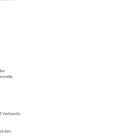
der
sonelle
f Verbands-
und den