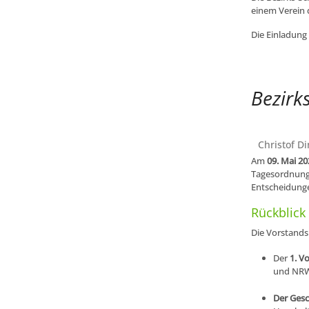
einem Verein 
Die Einladung 
Bezirk
Christof Di
Am
09
. Mai 2
Tagesordnung 
Entscheidunge
Rückblick
Die Vorstandsm
Der
1. V
und NRW
Der Gesc