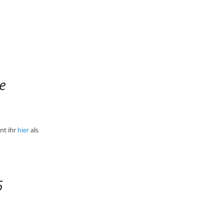
e
nt ihr
hier
als
6