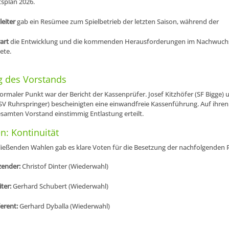
splan 2026.
leiter
gab ein Resümee zum Spielbetrieb der letzten Saison, während der
art
die Entwicklung und die kommenden Herausforderungen im Nachwuch
ete.
g des Vorstands
formaler Punkt war der Bericht der Kassenprüfer. Josef Kitzhöfer (SF Bigge) 
V Ruhrspringer) bescheinigten eine einwandfreie Kassenführung. Auf ihren
amten Vorstand einstimmig Entlastung erteilt.
: Kontinuität
ließenden Wahlen gab es klare Voten für die Besetzung der nachfolgenden 
zender:
Christof Dinter (Wiederwahl)
iter:
Gerhard Schubert (Wiederwahl)
erent:
Gerhard Dyballa (Wiederwahl)