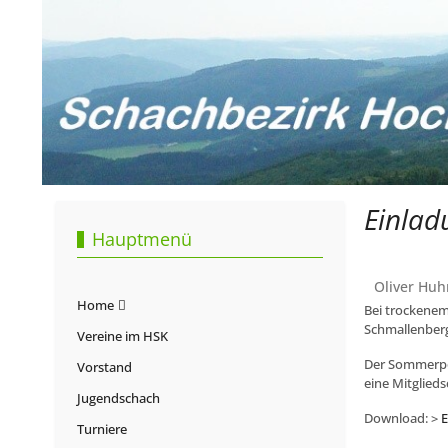
Einlad
Hauptmenü
Oliver Huh
Home
Bei trockenem
Schmallenberg
Vereine im HSK
Der Sommerpok
Vorstand
eine Mitglieds
Jugendschach
Download: >
E
Turniere