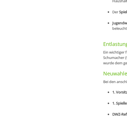
Haushalt
Der
Spiel
Jugendw
beleucht
Entlastun
Ein wichtiger 
Schumacher (S
wurde dem ges
Neuwahlen
Bei den ansch
1. Vorsit
1. Spielle
DWZ-Ref