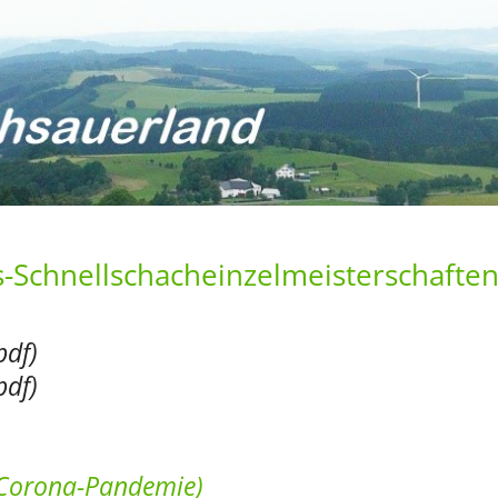
s-Schnellschacheinzelmeisterschafte
pdf)
pdf)
(Corona-Pandemie)