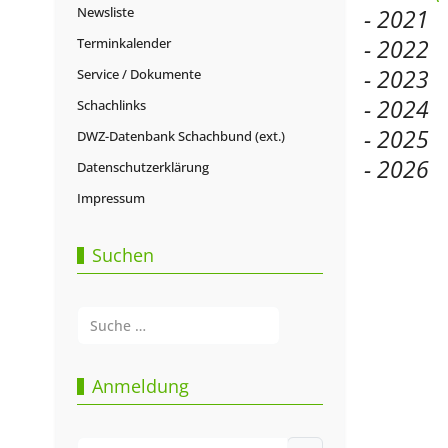
Newsliste
- 2021
- 2022
Terminkalender
- 2023
Service / Dokumente
- 2024
Schachlinks
- 2025
DWZ-Datenbank Schachbund (ext.)
- 2026
Datenschutzerklärung
Impressum
Vorherige
Zurück
Suchen
Suchen
Type 2 or more characters for results.
Anmeldung
Benutzername