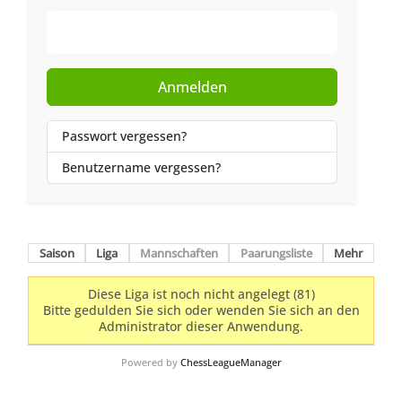
Web-Authentifizierung
Anmelden
Passwort vergessen?
Benutzername vergessen?
Saison
Liga
Mannschaften
Paarungsliste
Mehr
Diese Liga ist noch nicht angelegt (81)
Bitte gedulden Sie sich oder wenden Sie sich an den
Administrator dieser Anwendung.
Powered by
ChessLeagueManager