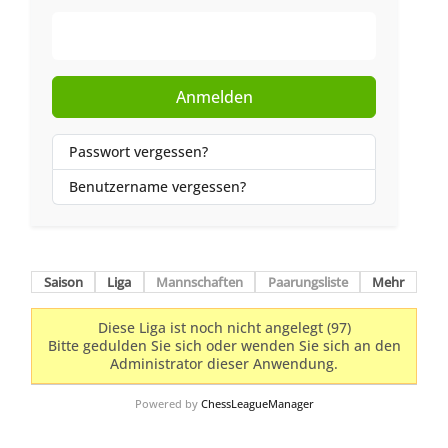
Web-Authentifizierung
Anmelden
Passwort vergessen?
Benutzername vergessen?
Saison
Liga
Mannschaften
Paarungsliste
Mehr
Diese Liga ist noch nicht angelegt (97)
Bitte gedulden Sie sich oder wenden Sie sich an den
Administrator dieser Anwendung.
Powered by
ChessLeagueManager