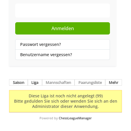
Web-Authentifizierung
Anmelden
Passwort vergessen?
Benutzername vergessen?
Saison
Liga
Mannschaften
Paarungsliste
Mehr
Diese Liga ist noch nicht angelegt (99)
Bitte gedulden Sie sich oder wenden Sie sich an den
Administrator dieser Anwendung.
Powered by
ChessLeagueManager