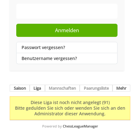
Web-Authentifizierung
Anmelden
Passwort vergessen?
Benutzername vergessen?
Saison
Liga
Mannschaften
Paarungsliste
Mehr
Diese Liga ist noch nicht angelegt (91)
Bitte gedulden Sie sich oder wenden Sie sich an den
Administrator dieser Anwendung.
Powered by
ChessLeagueManager